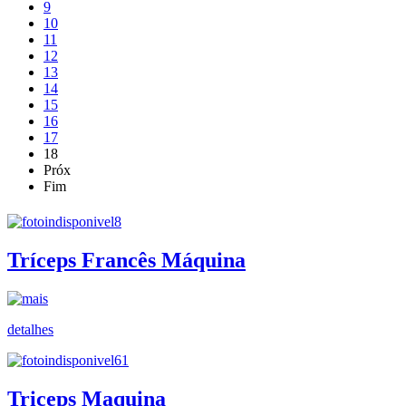
9
10
11
12
13
14
15
16
17
18
Próx
Fim
Tríceps Francês Máquina
detalhes
Triceps Maquina