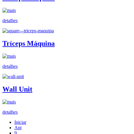
detalhes
Tríceps Máquina
detalhes
Wall Unit
detalhes
Iniciar
Ant
9