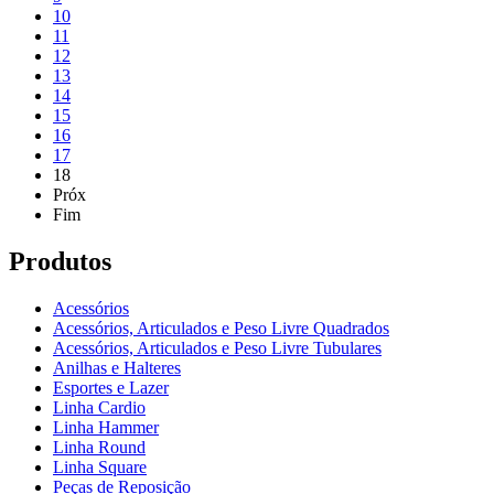
10
11
12
13
14
15
16
17
18
Próx
Fim
Produtos
Acessórios
Acessórios, Articulados e Peso Livre Quadrados
Acessórios, Articulados e Peso Livre Tubulares
Anilhas e Halteres
Esportes e Lazer
Linha Cardio
Linha Hammer
Linha Round
Linha Square
Peças de Reposição