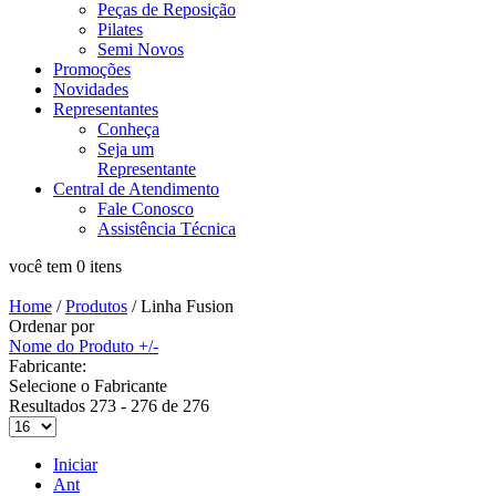
Peças de Reposição
Pilates
Semi Novos
Promoções
Novidades
Representantes
Conheça
Seja um
Representante
Central de Atendimento
Fale Conosco
Assistência Técnica
você tem 0 itens
Home
/
Produtos
/
Linha Fusion
Ordenar por
Nome do Produto +/-
Fabricante:
Selecione o Fabricante
Resultados 273 - 276 de 276
Iniciar
Ant